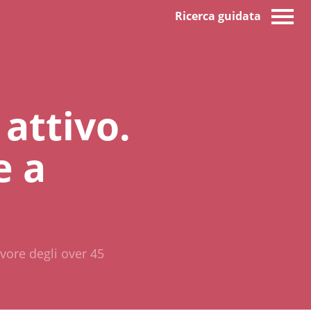
Ricerca guidata
attivo.
e a
avore degli over 45