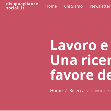
disuguaglianze
Home
Chi Siamo
Newsletter
sociali.it
Lavoro e
Una ricer
favore de
Home
Ricerca
Lavoro e 