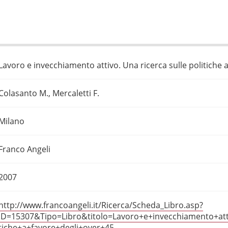
Lavoro e invecchiamento attivo. Una ricerca sulle politiche a
Colasanto M., Mercaletti F.
Milano
Franco Angeli
2007
http://www.francoangeli.it/Ricerca/Scheda_Libro.asp?
ID=15307&Tipo=Libro&titolo=Lavoro+e+invecchiamento+att
tiche+a+favore+degli+over+45