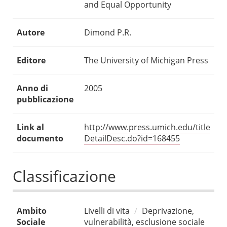
and Equal Opportunity
Autore
Dimond P.R.
Editore
The University of Michigan Press
Anno di
2005
pubblicazione
Link al
http://www.press.umich.edu/title
documento
DetailDesc.do?id=168455
Classificazione
Ambito
Livelli di vita
Deprivazione,
Sociale
vulnerabilità, esclusione sociale