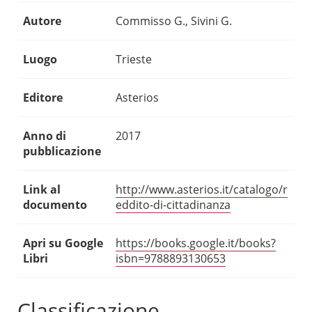
Autore
Commisso G., Sivini G.
Luogo
Trieste
Editore
Asterios
Anno di
2017
pubblicazione
Link al
http://www.asterios.it/catalogo/r
documento
eddito-di-cittadinanza
Apri su Google
https://books.google.it/books?
Libri
isbn=9788893130653
Classificazione