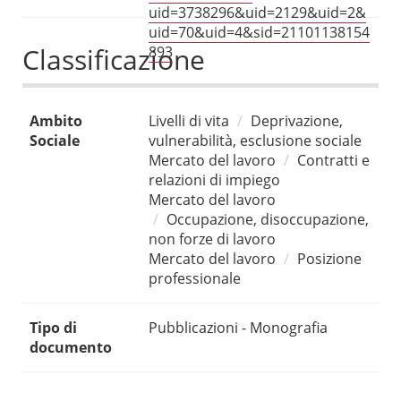
uid=3738296&uid=2129&uid=2&
uid=70&uid=4&sid=21101138154
Classificazione
893
Ambito
Livelli di vita
Deprivazione,
Sociale
vulnerabilità, esclusione sociale
Mercato del lavoro
Contratti e
relazioni di impiego
Mercato del lavoro
Occupazione, disoccupazione,
non forze di lavoro
Mercato del lavoro
Posizione
professionale
Tipo di
Pubblicazioni - Monografia
documento