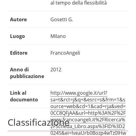
al tempo della flessibilità
Autore
Gosetti G.
Luogo
Milano
Editore
FrancoAngeli
Anno di
2012
pubblicazione
Link al
http://www.google.it/url?
documento
sa=t&rct=j&q=&esrc=s&frm=1&s
ource=web&cd=1&cad=rja&ved=
0CC8QFjAA&url=http%3A%2F%2F
Classificazione
www.francoangeli.it%2FRicerca%
2FScheda_Libro.aspx%3FID%3D2
0245&ei=lveaUrb0Bozp4wTz0IHw