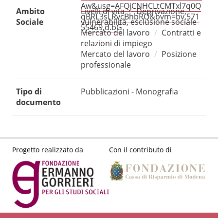
Aw&usg=AFQjCNHCLtCMTxl7q0Q
Ambito
Livelli di vita
Deprivazione,
qBRL3sLRvcBhbRQ&bvm=bv.571
Sociale
vulnerabilità, esclusione sociale
55469,d.bG
Mercato del lavoro
Contratti e
relazioni di impiego
Mercato del lavoro
Posizione
professionale
Tipo di
Pubblicazioni - Monografia
documento
Progetto realizzato da
Con il contributo di