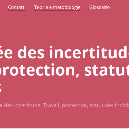
Contatti
Teorie e metodologie
Glossario
e des incertitud
protection, statu
s
 des incertitude. Travail, protection, statut des indiv