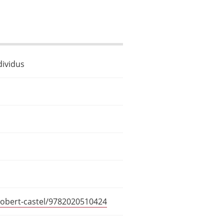
dividus
robert-castel/9782020510424