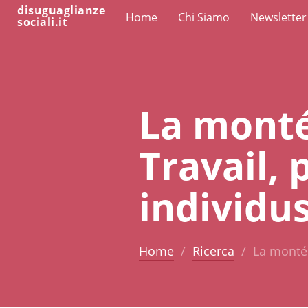
disuguaglianze
Home
Chi Siamo
Newsletter
sociali.it
La monté
Travail, 
individu
Home
Ricerca
La montée