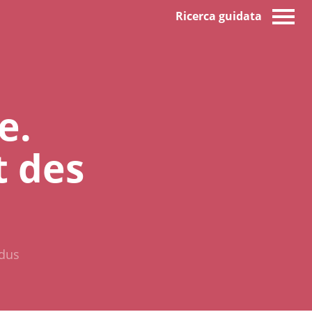
Ricerca guidata
e.
t des
idus