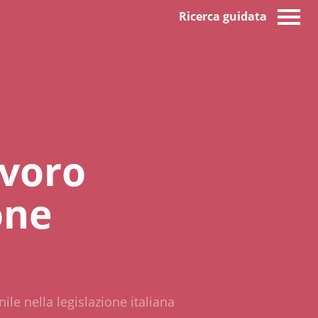
Ricerca guidata
avoro
one
le nella legislazione italiana