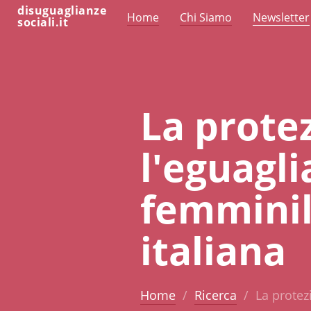
disuguaglianze
Home
Chi Siamo
Newsletter
sociali.it
La prote
l'eguagli
femminil
italiana
Home
Ricerca
La protez