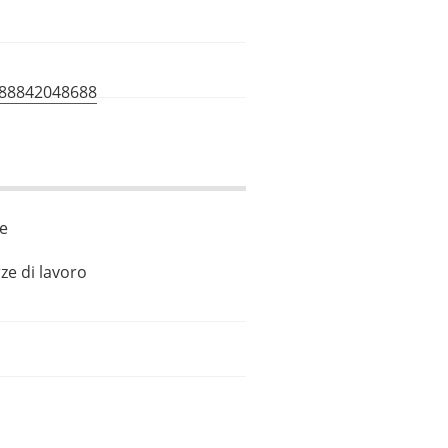
788842048688
le
ze di lavoro