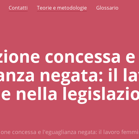
Contatti
Teorie e metodologie
Glossario
zione concessa e
anza negata: il l
e nella legislazi
ione concessa e l'eguaglianza negata: il lavoro femmini