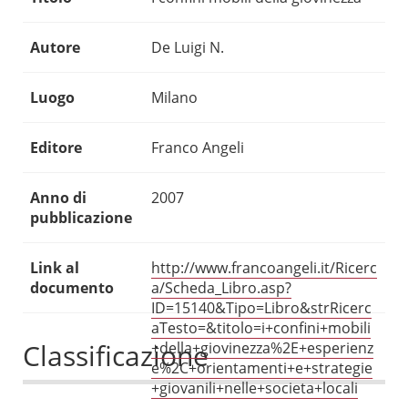
Autore
De Luigi N.
Luogo
Milano
Editore
Franco Angeli
Anno di
2007
pubblicazione
Link al
http://www.francoangeli.it/Ricerc
documento
a/Scheda_Libro.asp?
ID=15140&Tipo=Libro&strRicerc
aTesto=&titolo=i+confini+mobili
Classificazione
+della+giovinezza%2E+esperienz
e%2C+orientamenti+e+strategie
+giovanili+nelle+societa+locali