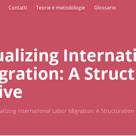
Contatti
Teorie e metodologie
Glossario
alizing Internat
gration: A Struc
ive
lizing International Labor Migration: A Structuration