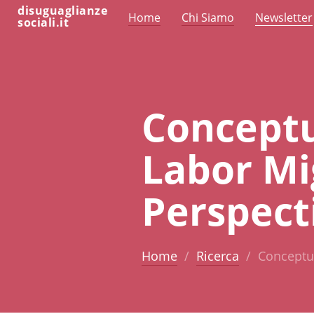
disuguaglianze
Home
Chi Siamo
Newsletter
sociali.it
Conceptu
Labor Mi
Perspect
Home
Ricerca
Conceptua