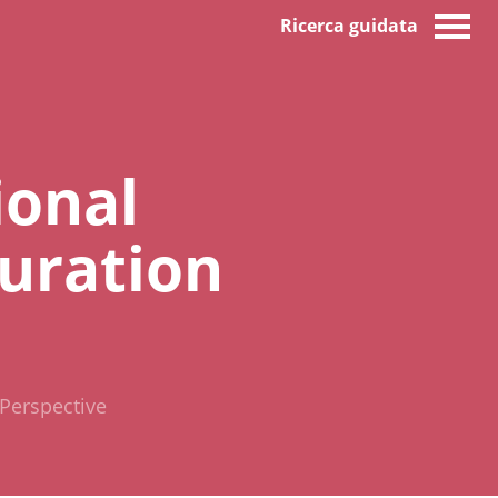
Ricerca guidata
ional
turation
 Perspective