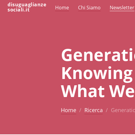
disuguaglianze
Home
Chi Siamo
Newsletter
sociali.it
Generati
Knowing
What We
Home
Ricerca
Generati