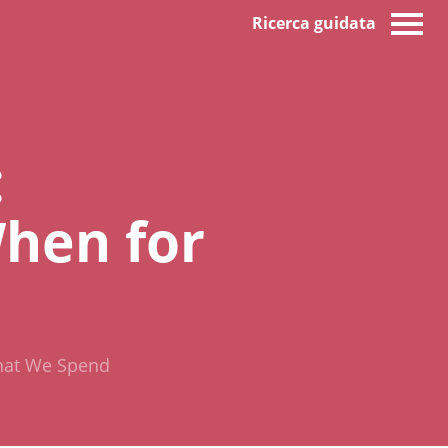
Ricerca guidata
:
hen for
hat We Spend