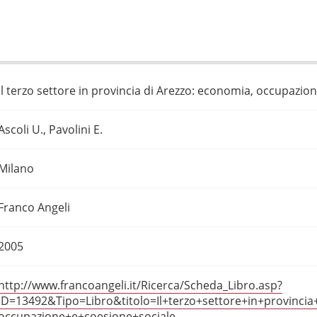
Il terzo settore in provincia di Arezzo: economia, occupazio
Ascoli U., Pavolini E.
Milano
Franco Angeli
2005
http://www.francoangeli.it/Ricerca/Scheda_Libro.asp?
ID=13492&Tipo=Libro&titolo=Il+terzo+settore+in+provinc
occupazione+e+coesione+sociale