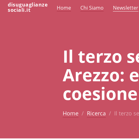
disuguaglianze
Home
Chi Siamo
Newsletter
sociali.it
Il terzo 
Arezzo: 
coesione
Home
Ricerca
Il terzo 