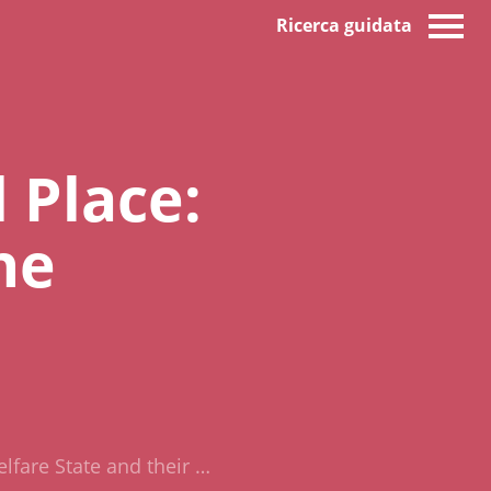
Ricerca guidata
 Place:
he
lfare State and their …