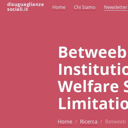
disuguaglianze
Home
Chi Siamo
Newsletter
sociali.it
Betweeb 
Instituti
Welfare 
Limitati
Home
Ricerca
Betweeb R