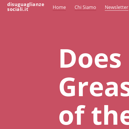
disuguaglianze
Home
Chi Siamo
Newsletter
sociali.it
Does
Greas
of th