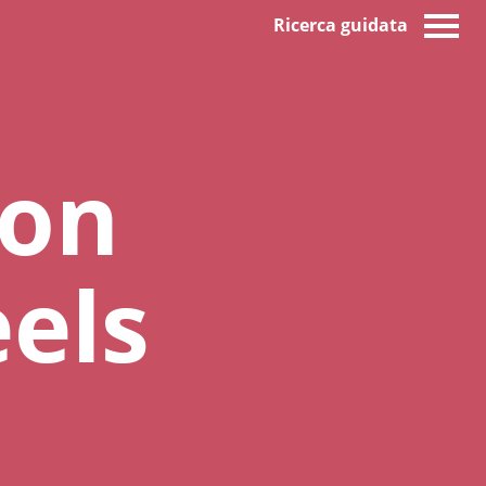
Ricerca guidata
ion
els