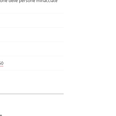
azione delle persone minacciate
50
le