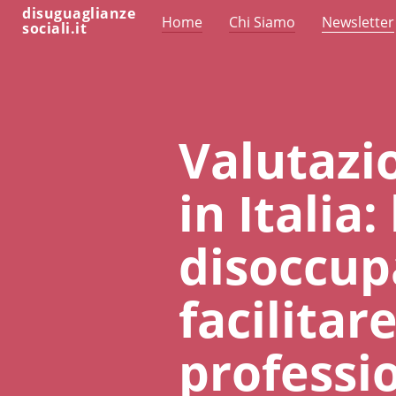
disuguaglianze
Home
Chi Siamo
Newsletter
sociali.it
Valutazio
in Italia:
disoccup
facilitar
professio