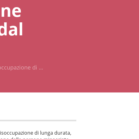
one
dal
isoccupazione di …
a disoccupazione di lunga durata,