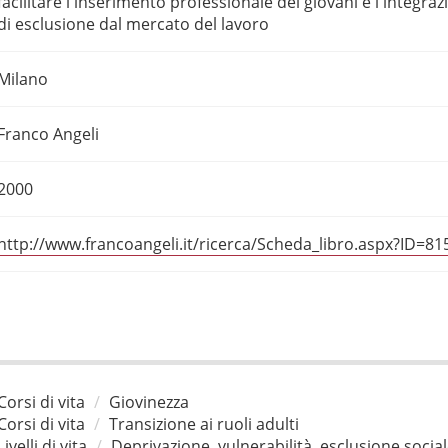
facilitare l'inserimento professionale dei giovani e l'integr
di esclusione dal mercato del lavoro
Milano
Franco Angeli
2000
http://www.francoangeli.it/ricerca/Scheda_libro.aspx?ID=81
Corsi di vita
Giovinezza
Corsi di vita
Transizione ai ruoli adulti
Livelli di vita
Deprivazione, vulnerabilità, esclusione socia