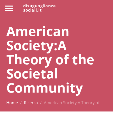
disuguaglianze
sociali.it
American
Society:A
Theory of the
Societal
Community
Home
Ricerca
American Society:A Theory of …