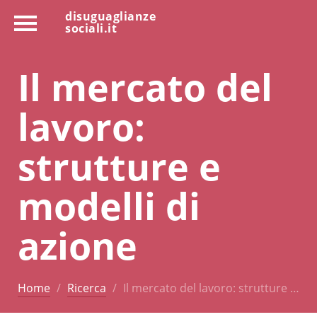
disuguaglianze
sociali.it
Il mercato del
lavoro:
strutture e
modelli di
azione
Home
Ricerca
Il mercato del lavoro: strutture …