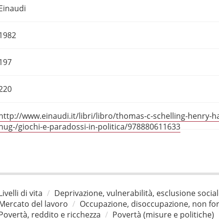
Einaudi
1982
197
220
http://www.einaudi.it/libri/libro/thomas-c-schelling-henry-
hug-/giochi-e-paradossi-in-politica/978880611633
Livelli di vita
Deprivazione, vulnerabilità, esclusione socia
Mercato del lavoro
Occupazione, disoccupazione, non for
Povertà, reddito e ricchezza
Povertà (misure e politiche)