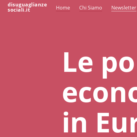
disuguaglianze
Home
Chi Siamo
Newsletter
sociali.it
Le po
econo
in Eu