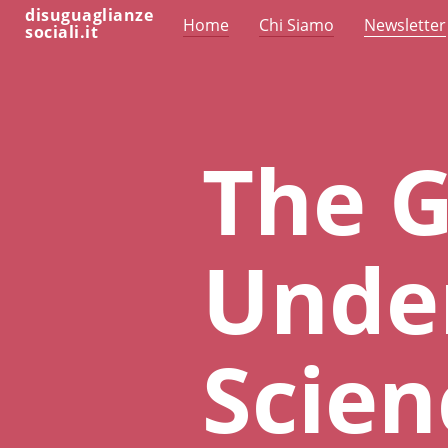
disuguaglianze
Home
Chi Siamo
Newsletter
sociali.it
The 
Under
Scien