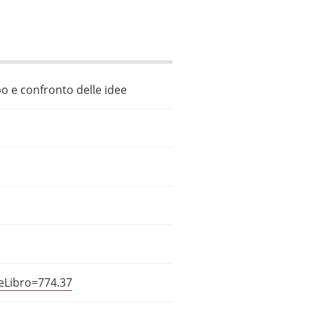
po e confronto delle idee
ceLibro=774.37