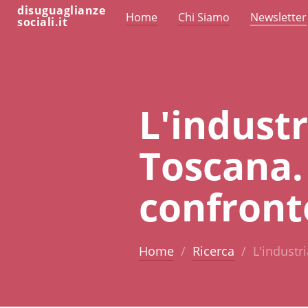
disuguaglianze
Home
Chi Siamo
Newsletter
sociali.it
L'industr
Toscana.
confront
Home
Ricerca
L'industr