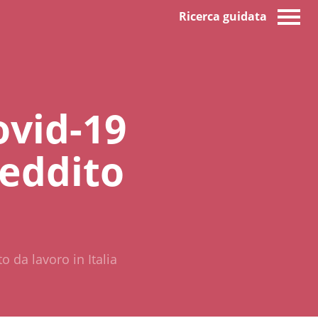
Ricerca guidata
ovid-19
reddito
o da lavoro in Italia