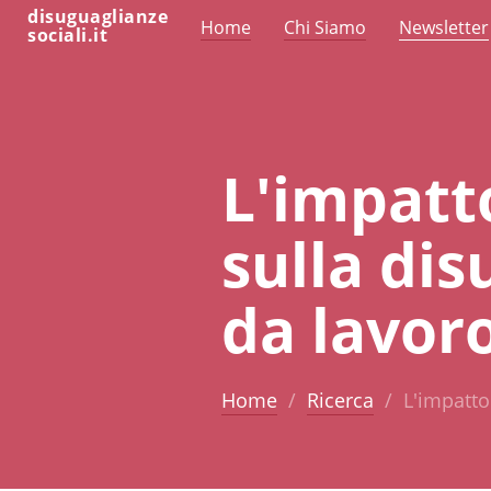
disuguaglianze
Home
Chi Siamo
Newsletter
sociali.it
L'impatto
sulla dis
da lavoro
Home
Ricerca
L'impatto