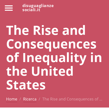
disuguaglianze
sociali.it
The Rise and
Consequences
of Inequality in
the United
States
Home
Ricerca
The Rise and Consequences of …