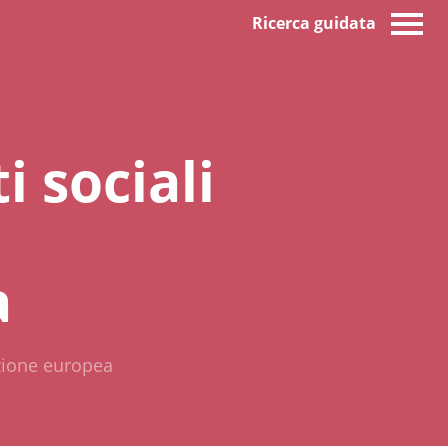
Ricerca guidata
i sociali
a
razione europea