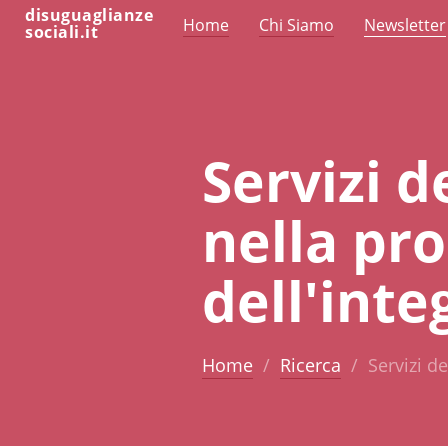
disuguaglianze
Home
Chi Siamo
Newsletter
sociali.it
Servizi de
nella pr
dell'int
Home
Ricerca
Servizi de