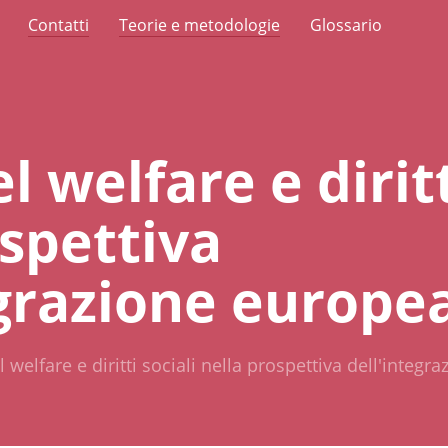
Contatti
Teorie e metodologie
Glossario
l welfare e diritt
ospettiva
egrazione europe
l welfare e diritti sociali nella prospettiva dell'integ