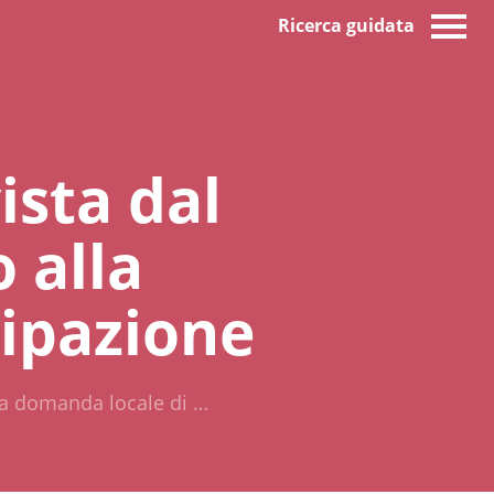
Ricerca guidata
ista dal
o alla
cipazione
lla domanda locale di …