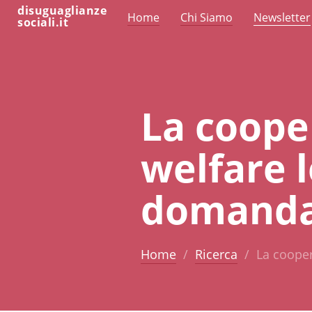
disuguaglianze
Home
Chi Siamo
Newsletter
sociali.it
La cooper
welfare l
domanda 
Home
Ricerca
La cooper