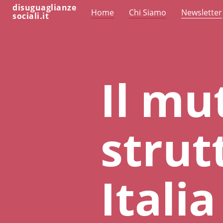
disuguaglianze
Home
Chi Siamo
Newsletter
sociali.it
Il mu
strut
Italia