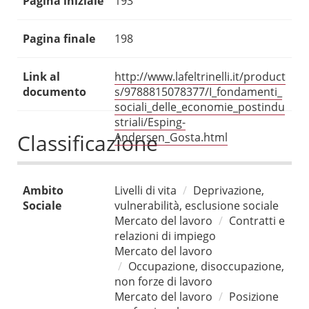
Pagina iniziale
193
Pagina finale
198
Link al
http://www.lafeltrinelli.it/product
documento
s/9788815078377/I_fondamenti_
sociali_delle_economie_postindu
striali/Esping-
Classificazione
Andersen_Gosta.html
Ambito
Livelli di vita
Deprivazione,
Sociale
vulnerabilità, esclusione sociale
Mercato del lavoro
Contratti e
relazioni di impiego
Mercato del lavoro
Occupazione, disoccupazione,
non forze di lavoro
Mercato del lavoro
Posizione