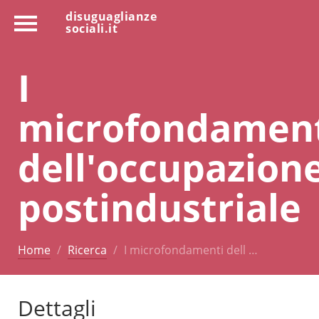
disuguaglianze
sociali.it
I
microfondamen
dell'occupazion
postindustriale
Home
Ricerca
I microfondamenti dell …
Dettagli