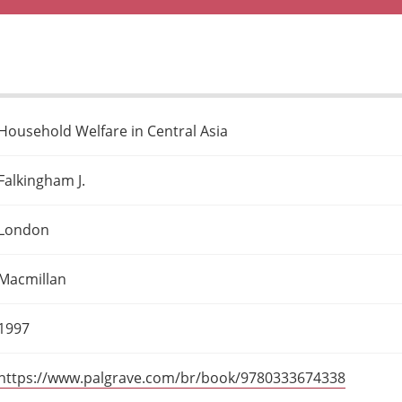
Household Welfare in Central Asia
Falkingham J.
London
Macmillan
1997
https://www.palgrave.com/br/book/9780333674338