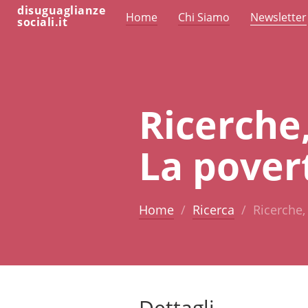
disuguaglianze
Home
Chi Siamo
Newsletter
sociali.it
Ricerche,
La pover
Home
Ricerca
Ricerche,
Dettagli