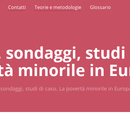
Contatti
Teorie e metodologie
Glossario
 sondaggi, studi 
tà minorile in E
 sondaggi, studi di caso. La povertà minorile in Europ