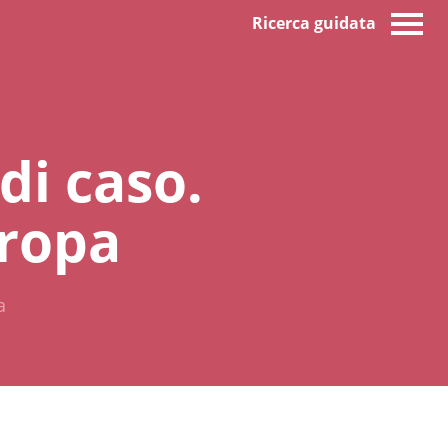
Ricerca guidata
di caso.
uropa
a