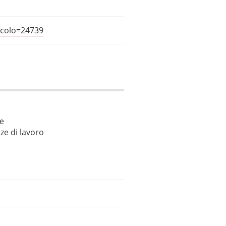
icolo=24739
le
ze di lavoro