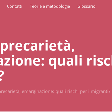
Contatti
Teorie e metodologie
Glossario
precarietà,
ione: quali risch
?
precarietà, emarginazione: quali rischi per i migranti?