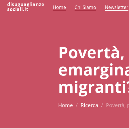
disuguaglianze
Home
Chi Siamo
Newsletter
sociali.it
Povertà, 
emarginaz
migranti
Home
Ricerca
Povertà, 