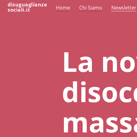
disuguaglianze
Home
Chi Siamo
Newsletter
sociali.it
La no
disoc
mass