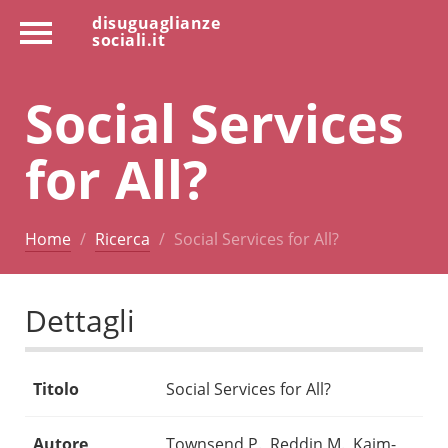
disuguaglianze
sociali.it
Social Services
for All?
Home
Ricerca
Social Services for All?
Dettagli
Titolo
Social Services for All?
Autore
Townsend P., Reddin M., Kaim-