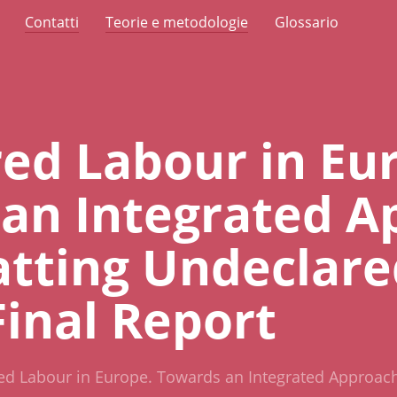
Contatti
Teorie e metodologie
Glossario
ed Labour in Eu
an Integrated A
tting Undeclare
Final Report
ed Labour in Europe. Towards an Integrated Approach