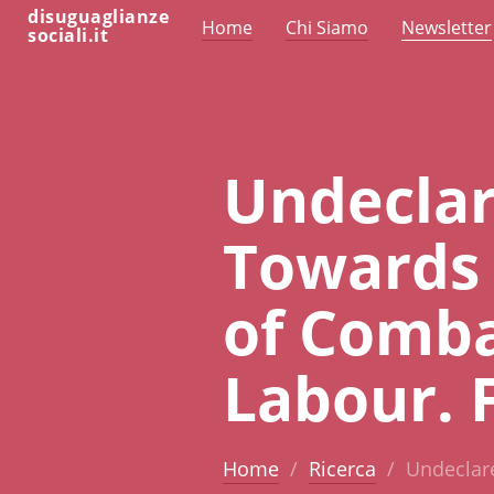
disuguaglianze
Home
Chi Siamo
Newsletter
sociali.it
Undeclar
Towards 
of Comba
Labour. 
Home
Ricerca
Undeclar