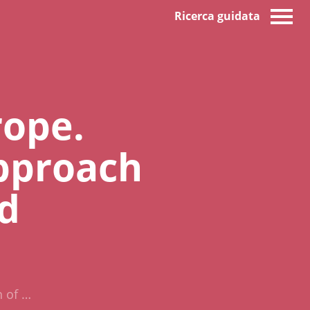
Ricerca guidata
rope.
pproach
d
 of …