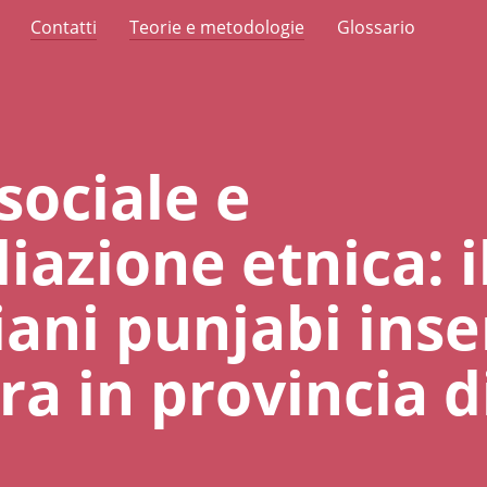
Contatti
Teorie e metodologie
Glossario
sociale e
azione etnica: i
iani punjabi inser
ra in provincia d