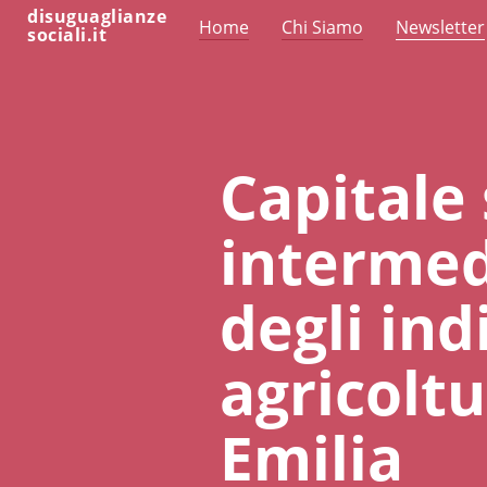
disuguaglianze
Home
Chi Siamo
Newsletter
sociali.it
Capitale 
intermedi
degli ind
agricoltu
Emilia