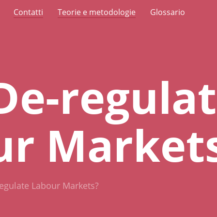
Contatti
Teorie e metodologie
Glossario
De-regula
ur Market
egulate Labour Markets?