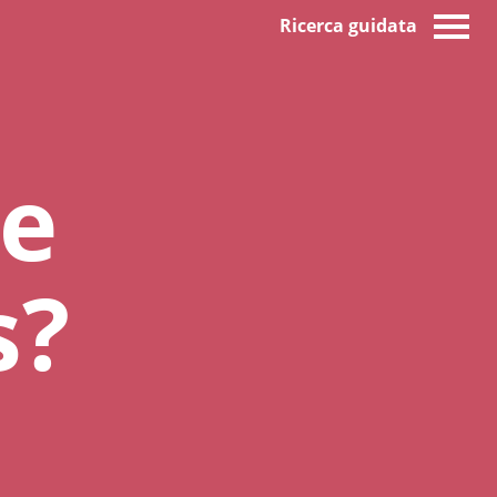
Ricerca guidata
te
s?