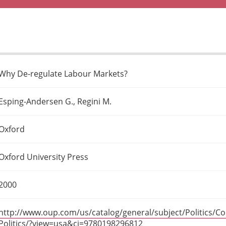
Why De-regulate Labour Markets?
Esping-Andersen G., Regini M.
Oxford
Oxford University Press
2000
http://www.oup.com/us/catalog/general/subject/Politics/C
Politics/?view=usa&ci=9780198296812