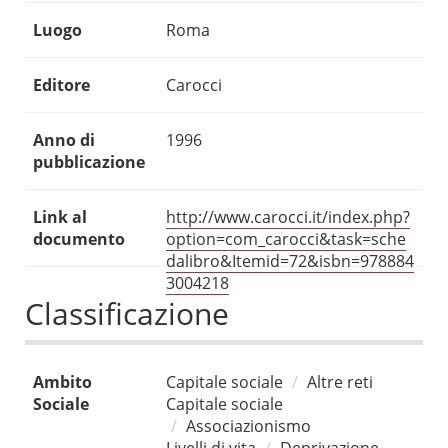
Luogo
Roma
Editore
Carocci
Anno di
1996
pubblicazione
Link al
http://www.carocci.it/index.php?
documento
option=com_carocci&task=sche
dalibro&Itemid=72&isbn=978884
3004218
Classificazione
Ambito
Capitale sociale
Altre reti
Sociale
Capitale sociale
Associazionismo