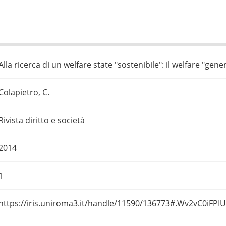
Alla ricerca di un welfare state "sostenibile": il welfare "gene
Colapietro, C.
Rivista diritto e società
2014
1
https://iris.uniroma3.it/handle/11590/136773#.Wv2vC0iFPIU