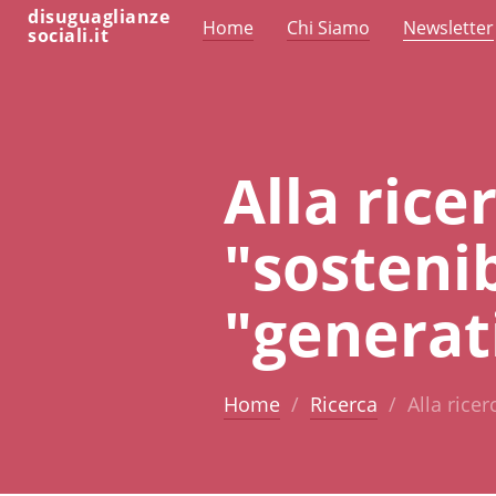
disuguaglianze
Home
Chi Siamo
Newsletter
sociali.it
Alla rice
"sostenib
"generat
Home
Ricerca
Alla ricer