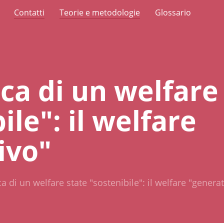
Contatti
Teorie e metodologie
Glossario
rca di un welfare
ile": il welfare
ivo"
ca di un welfare state "sostenibile": il welfare "genera