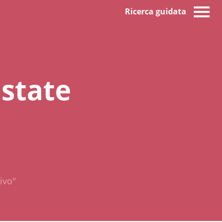
Ricerca guidata
 state
tivo"