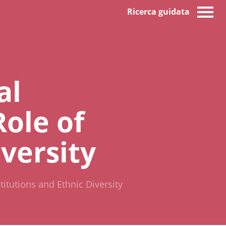
Ricerca guidata
al
ole of
iversity
itutions and Ethnic Diversity