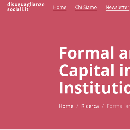
disuguaglianze
Home
Chi Siamo
Newsletter
sociali.it
Formal a
Capital 
Instituti
Home
Ricerca
Formal an