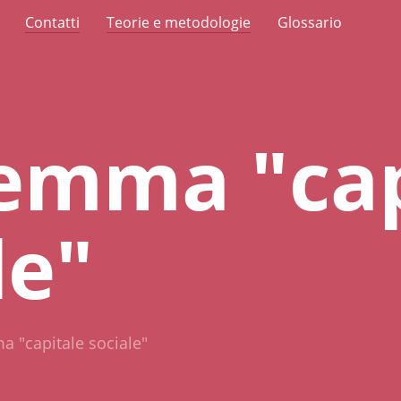
Contatti
Teorie e metodologie
Glossario
-lemma "ca
le"
ma "capitale sociale"