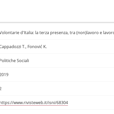
Volontarie d'Italia: la terza presenza, tra (non)lavoro e lavor
Cappadozzi T., Fonović K.
Politiche Sociali
2019
2
https://www.rivisteweb.it/isni/68304