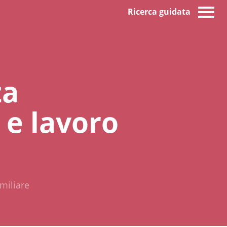
Ricerca guidata
za
 e lavoro
amiliare