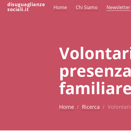
disuguaglianze
Home
Chi Siamo
Newsletter
sociali.it
Volontari
presenza,
familiar
Home
Ricerca
Volontarie