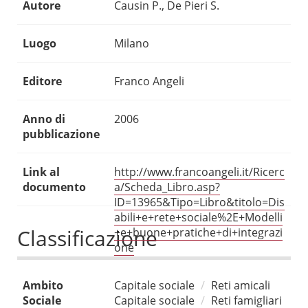
Autore
Causin P., De Pieri S.
Luogo
Milano
Editore
Franco Angeli
Anno di
2006
pubblicazione
Link al
http://www.francoangeli.it/Ricerc
documento
a/Scheda_Libro.asp?
ID=13965&Tipo=Libro&titolo=Dis
abili+e+rete+sociale%2E+Modelli
Classificazione
+e+buone+pratiche+di+integrazi
one
Ambito
Capitale sociale
Reti amicali
Sociale
Capitale sociale
Reti famigliari