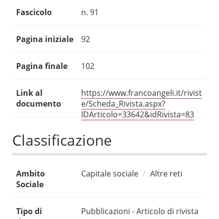
Fascicolo
n. 91
Pagina iniziale
92
Pagina finale
102
Link al
https://www.francoangeli.it/rivist
documento
e/Scheda_Rivista.aspx?
IDArticolo=33642&idRivista=83
Classificazione
Ambito
Capitale sociale
Altre reti
Sociale
Tipo di
Pubblicazioni - Articolo di rivista