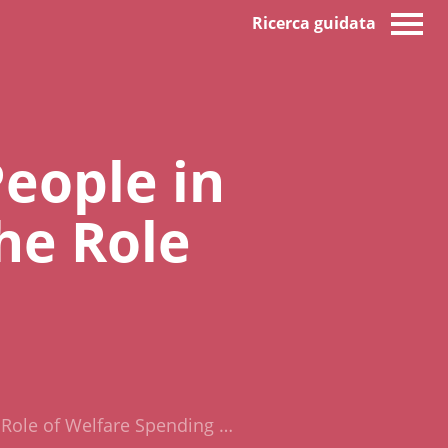
Ricerca guidata
People in
he Role
 Role of Welfare Spending …