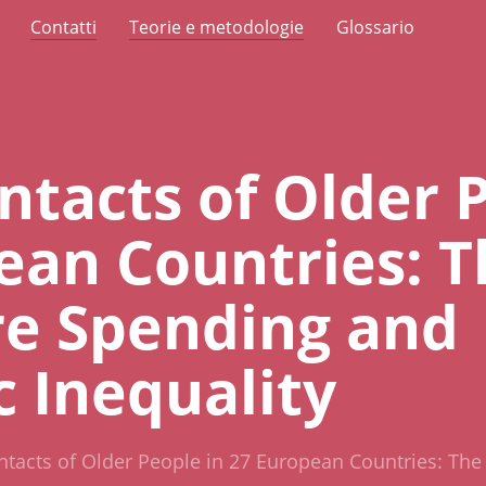
Contatti
Teorie e metodologie
Glossario
ntacts of Older 
ean Countries: T
re Spending and
 Inequality
ntacts of Older People in 27 European Countries: The