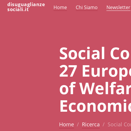
disuguaglianze
Home
Chi Siamo
Newsletter
sociali.it
Social Co
27 Europ
of Welfa
Economic
Home
Ricerca
Social Co