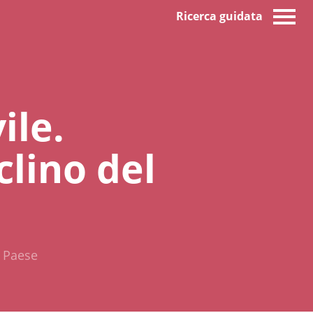
Ricerca guidata
ile.
clino del
l Paese