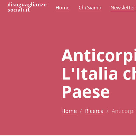
disuguaglianze
Home
Chi Siamo
Newsletter
sociali.it
Anticorpi
L'Italia 
Paese
Home
Ricerca
Anticorpi 