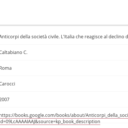
Anticorpi della società civile. L'Italia che reagisce al declino
Caltabiano C.
Roma
Carocci
2007
https://books.google.com/books/about/Anticorpi_della_soc
id=09LcAAAAIAAJ&source=kp_book_description