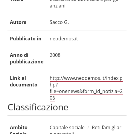
anziani
Autore
Sacco G.
Pubblicato in
neodemos.it
Anno di
2008
pubblicazione
Link al
http://www.neodemos.it/index.p
documento
hp?
file=onenews&form_id_notizia=2
06
Classificazione
Ambito
Capitale sociale
Reti famigliari