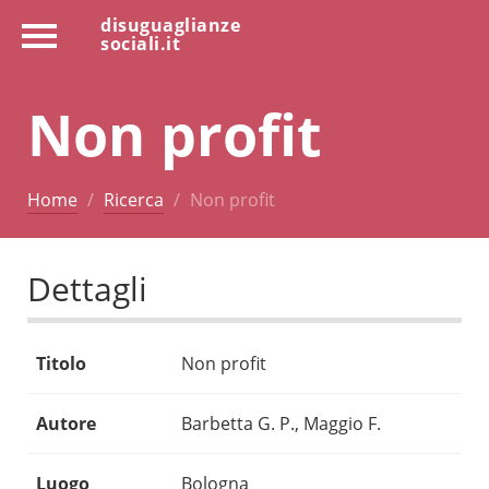
disuguaglianze
sociali.it
Non profit
Home
Ricerca
Non profit
Dettagli
Titolo
Non profit
Autore
Barbetta G. P., Maggio F.
Luogo
Bologna