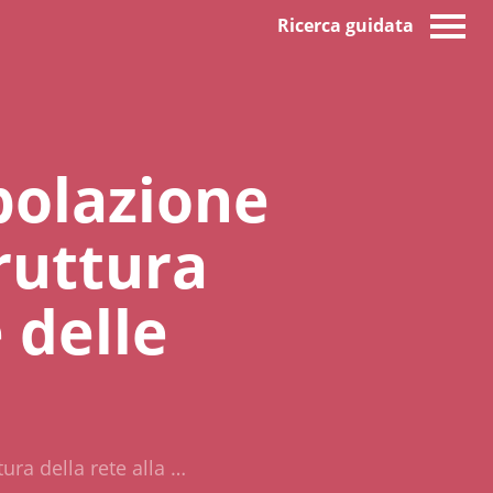
Ricerca guidata
polazione
truttura
 delle
ura della rete alla …