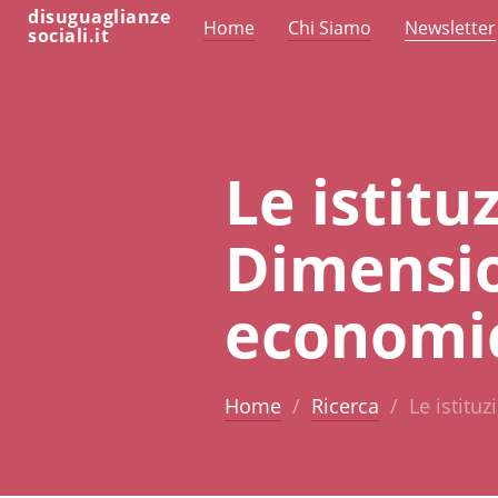
disuguaglianze
Home
Chi Siamo
Newsletter
sociali.it
Le istitu
Dimensio
economic
Home
Ricerca
Le istitu