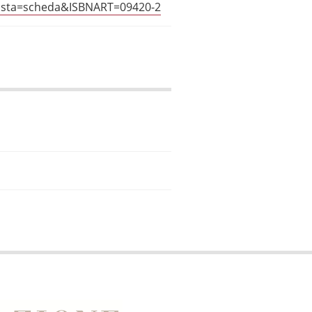
?vista=scheda&ISBNART=09420-2