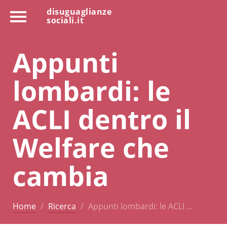
disuguaglianze
sociali.it
Appunti
lombardi: le
ACLI dentro il
Welfare che
cambia
Home
Ricerca
Appunti lombardi: le ACLI …