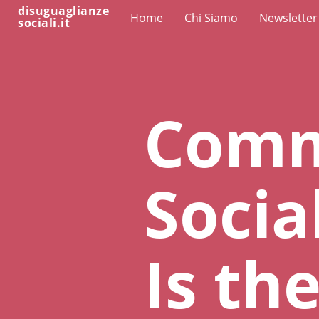
disuguaglianze
Home
Chi Siamo
Newsletter
sociali.it
Comm
Socia
Is th