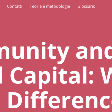
Contatti
Teorie e metodologie
Glossario
unity an
l Capital:
e Differen