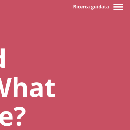
Ricerca guidata
d
 What
ce?