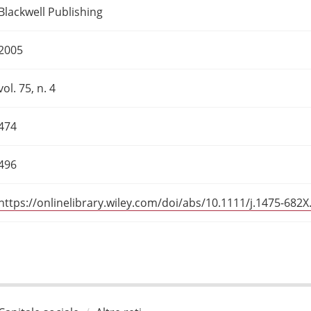
Blackwell Publishing
2005
vol. 75, n. 4
474
496
https://onlinelibrary.wiley.com/doi/abs/10.1111/j.1475-682X