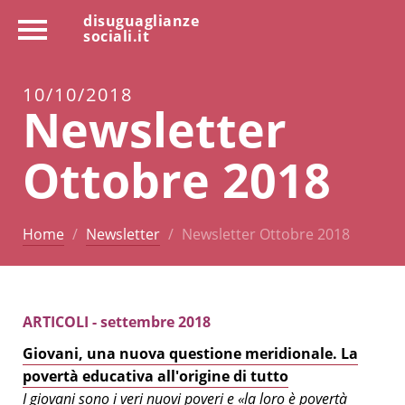
disuguaglianze
sociali.it
10/10/2018
Newsletter
Ottobre 2018
Home
Newsletter
Newsletter Ottobre 2018
ARTICOLI - settembre 2018
Giovani, una nuova questione meridionale. La
povertà educativa all'origine di tutto
I giovani sono i veri nuovi poveri e «la loro è povertà