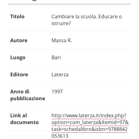
Titolo
Cambiare la scuola. Educare o
istruire?
Autore
Massa R.
Luogo
Bari
Editore
Laterza
Anno di
1997
pubblicazione
Link al
http://www.laterza.it/index.php?
documento
option=com_laterza&Itemid=97&
task=schedalibro&isbn=9788842
053613